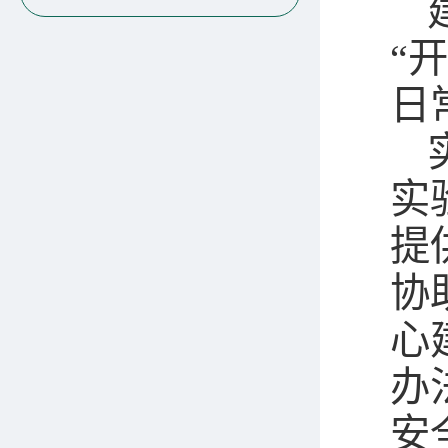
“
日
实
提
协
心
办
安