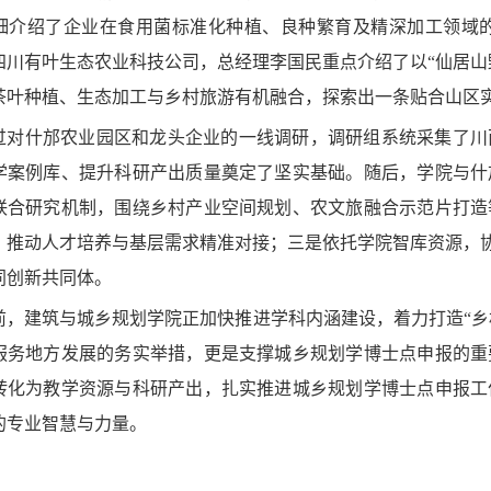
细介绍了企业在食用菌标准化种植、良种繁育及精深加工领域
四川有叶生态农业科技公司，总经理李国民重点介绍了以“仙居山
茶叶种植、生态加工与乡村旅游有机融合，探索出一条贴合山区
过对什邡农业园区和龙头企业的一线调研，调研组系统采集了川
学案例库、提升科研产出质量奠定了坚实基础。随后，学院与什
联合研究机制，围绕乡村产业空间规划、农文旅融合示范片打造
，推动人才培养与基层需求精准对接；三是依托学院智库资源，协
同创新共同体。
前，建筑与城乡规划学院正加快推进学科内涵建设，着力打造“乡
服务地方发展的务实举措，更是支撑城乡规划学博士点申报的重
转化为教学资源与科研产出，扎实推进城乡规划学博士点申报工
的专业智慧与力量。