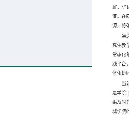
解，详
值。在
源，将
通
究生教
常态化
践平台
体化协
当
是学院
果及时
城学院