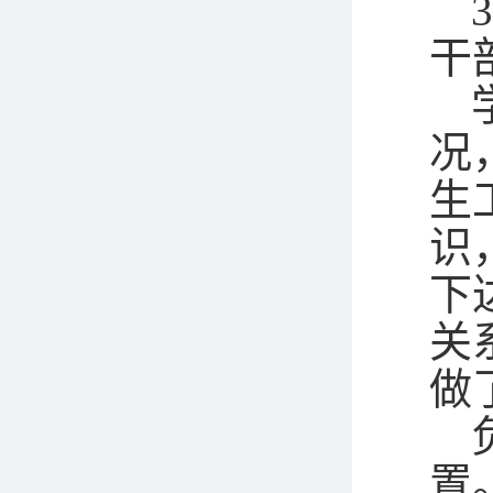
干
况
生
识
下
关
做
置