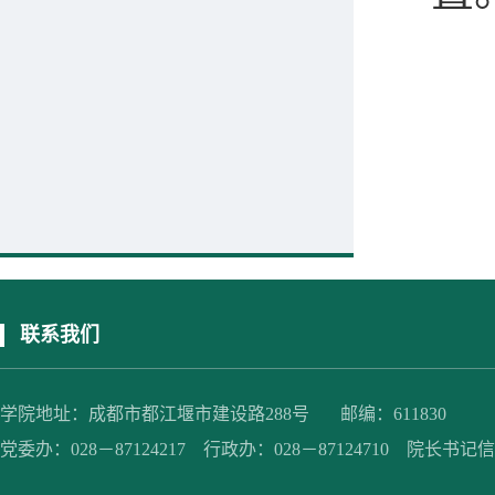
联系我们
学院地址：成都市都江堰市建设路288号 邮编：611830
党委办：028－87124217 行政办：028－87124710 院长书记信箱：jc