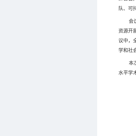
队、可
会
资源开
议中，
学和社
本
水平学