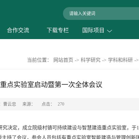
合作交流
下载专栏
国际项目
当前位置：
网站首页
->
科学研究
->
学科和科研
->
重点实验室启动暨第一次全体会议
点击：
稿：曹云忠
来源：
270
研究决定，成立院级村镇可持续建设与智慧建造重点实验室，于
1
授主持了会议，参会人员包括有重点实验室智能建造与管理创新