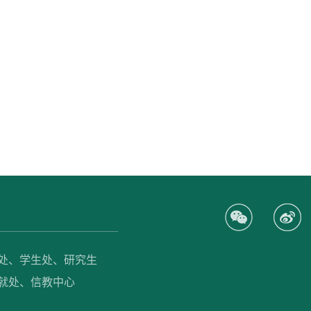
处、
学生处、
研究生
就处、
信教中心