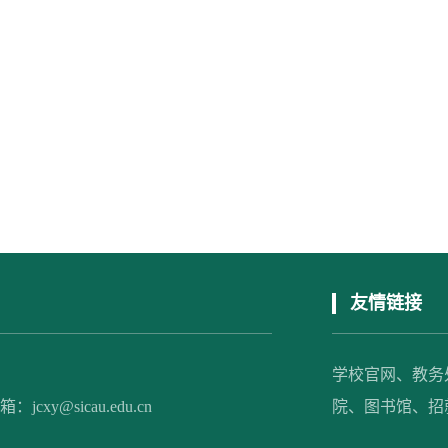
友情链接
学校官网、
教务
xy@sicau.edu.cn
院、
图书馆、
招