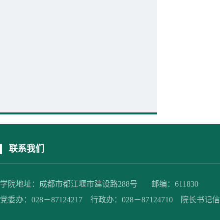
联系我们
学院地址：成都市都江堰市建设路288号 邮编：611830
党委办：028－87124217 行政办：028－87124710 院长书记信箱：jc