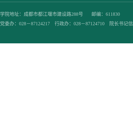
学院地址：成都市都江堰市建设路288号 邮编：611830
党委办：028－87124217 行政办：028－87124710 院长书记信箱：jc