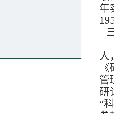
年
1
人
《
管
研
“