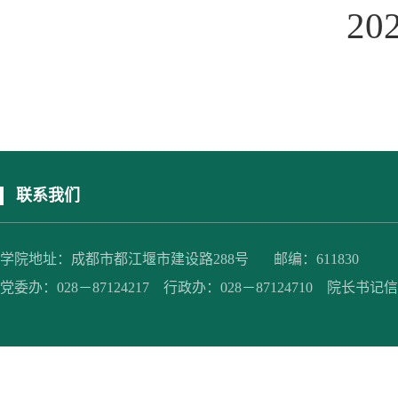
2
联系我们
学院地址：成都市都江堰市建设路288号 邮编：611830
党委办：028－87124217 行政办：028－87124710 院长书记信箱：jc