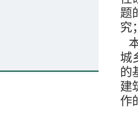
题
究
城
的
建
作