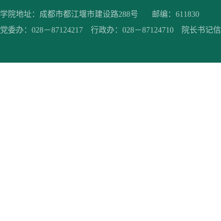
学院地址：成都市都江堰市建设路288号 邮编：611830
党委办：028－87124217 行政办：028－87124710 院长书记信箱：jc