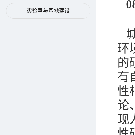
0
实验室与基地建设
环
的
有
性
论
现
性