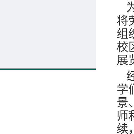
将
组
校
展
学
景
师
续