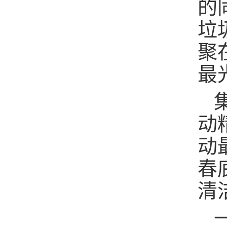
的
垃
聚
最
动
动
春
清