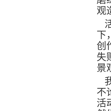
观
下
创
失
景
不
活