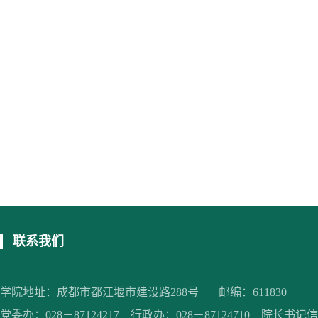
联系我们
学院地址：成都市都江堰市建设路288号 邮编：611830
党委办：028－87124217 行政办：028－87124710 院长书记信箱：jc