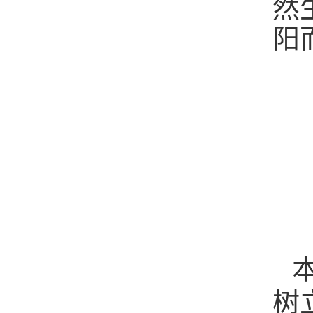
然
阳
树