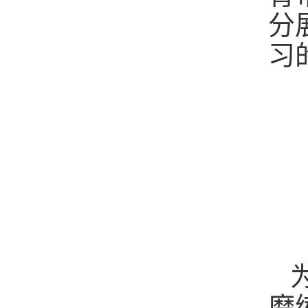
分
习
磨