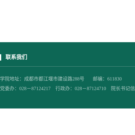
联系我们
学院地址：成都市都江堰市建设路288号 邮编：611830
党委办：028－87124217 行政办：028－87124710 院长书记信箱：jc