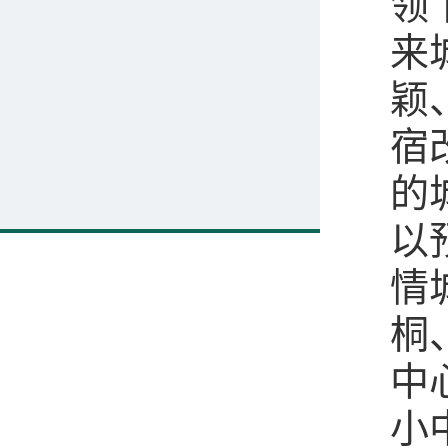
领
来
颖
宿
的
以
情
桐
中
小