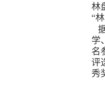
林
“
学
名
评
秀