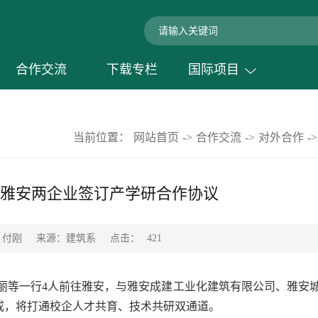
合作交流
下载专栏
国际项目
当前位置：
网站首页
->
合作交流
->
对外合作
->
雅安两企业签订产学研合作协议
点击：
：付刚
来源：建筑系
421
丽丽等一行4人前往雅安，与雅安成建工业化建筑有限公司、雅安
成，将打通校企人才共育、技术共研双通道。