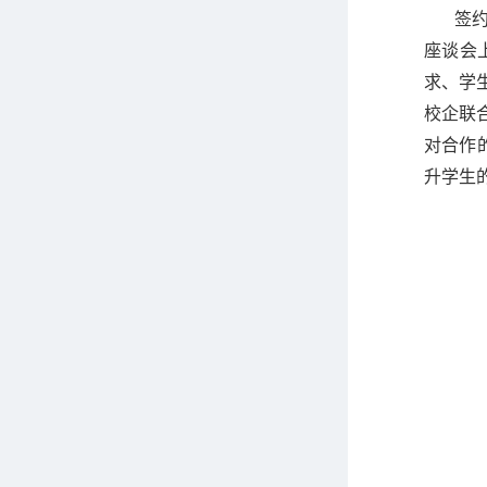
签
座谈会
求、
学
校企联
对合作
升学生