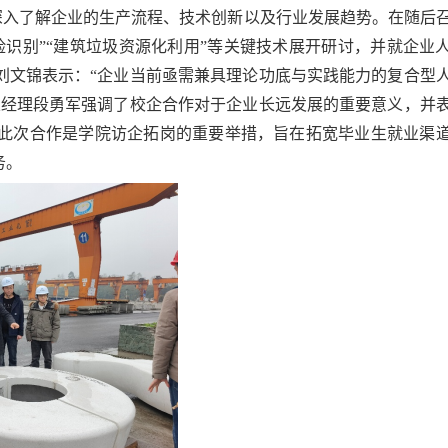
深入了解企业的生产流程、技术创新以及行业发展趋势。在随后
险识别”“建筑垃圾资源化利用”等关键技术展开研讨，并就
企业
刘文锦表示：
“企业当前亟需兼具理论功底与实践能力的复合型
总经理段勇军强调了校企合作对于企业长远发展的重要意义，并
此次合作是学院访企拓岗的重要举措，旨在拓宽毕业生就业渠
务。