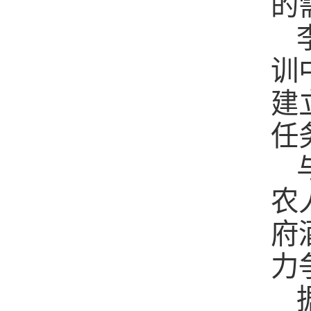
的
训
建
任
农
府
力