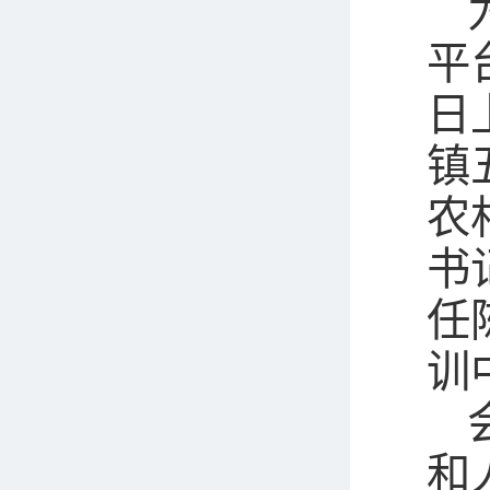
平
日
镇
农
书
任
训
和