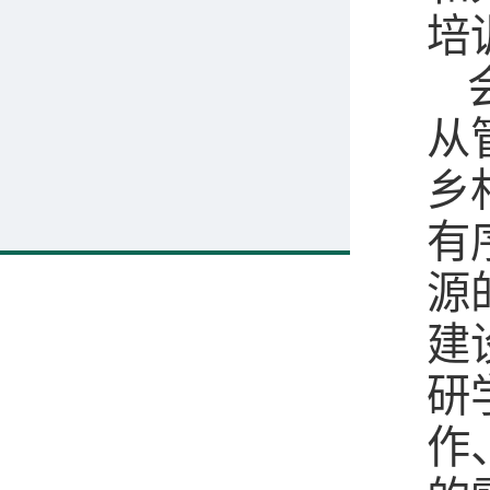
培
从
乡
有
源
建
研
作