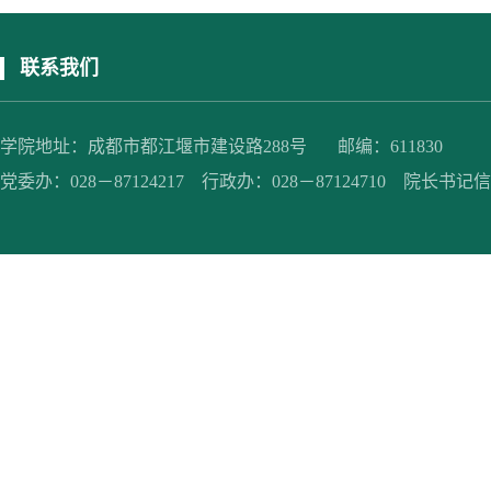
联系我们
学院地址：成都市都江堰市建设路288号 邮编：611830
党委办：028－87124217 行政办：028－87124710 院长书记信箱：jc