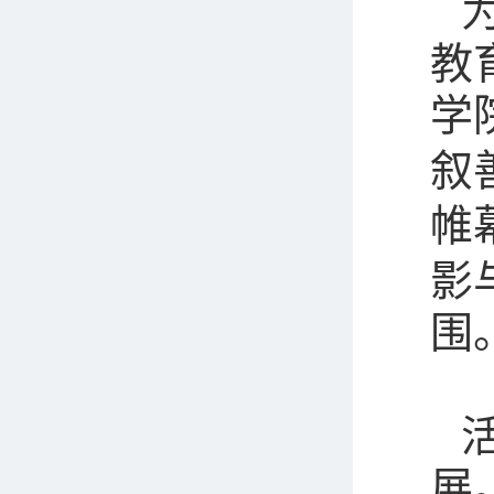
教
学
叙
帷
影
围
展