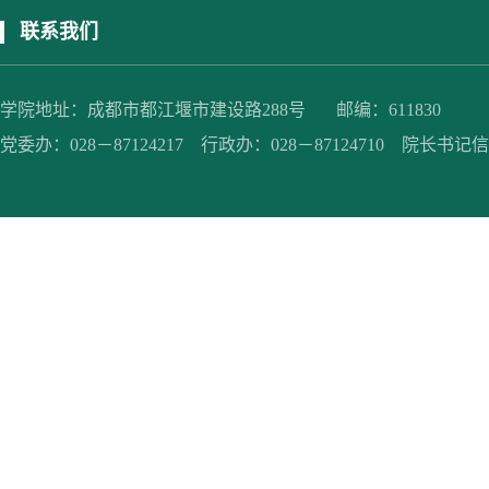
联系我们
学院地址：成都市都江堰市建设路288号 邮编：611830
党委办：028－87124217 行政办：028－87124710 院长书记信箱：jc