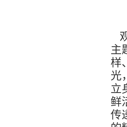
主
样
光
立
鲜
传