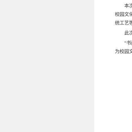
本
校园文
统工艺
此
“
书
为校园