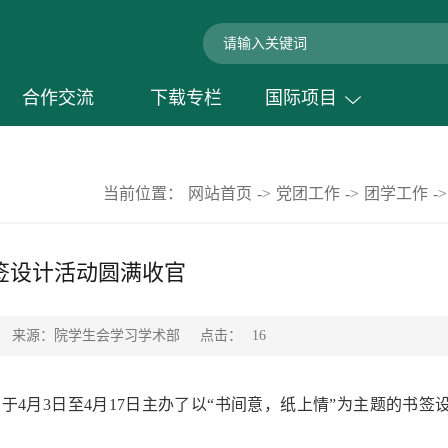
合作交流
下载专栏
国际项目
当前位置：
网站首页
->
党团工作
->
团学工作
->
签设计活动圆满收官
点击：
来源：院学生会学习学术部
16
部于
4
月
3日
至
4月
17日主办了以“
书间意，纸上情
”为主题的
书签