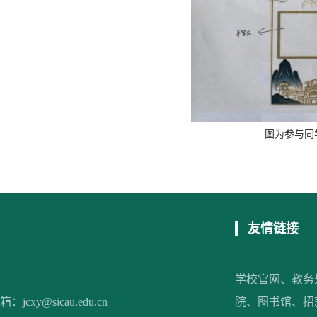
图为参与同
友情链接
学校官网、
教务
xy@sicau.edu.cn
院、
图书馆、
招