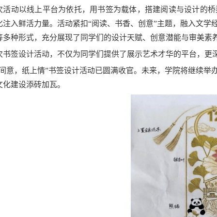
次活动以线上平台为依托，
用
书签为载体，搭建阅读与设计的桥
化注入鲜活力量。
活动
紧扣
“阅读、书香、创意”主题，融入文学
等多种形式，充分展现了同学们的设计天赋、创意潜能与审美素
次书签设计
活动
，不仅为同学们提供了展示艺术才华的平台，更
间意
，
纸上情
”
书签设计
活动
已
圆满收官
。
未来，
学院
将继续举
文化建设添砖加瓦。