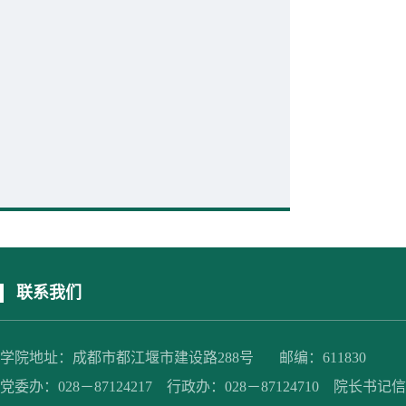
联系我们
学院地址：成都市都江堰市建设路288号 邮编：611830
党委办：028－87124217 行政办：028－87124710 院长书记信箱：jc