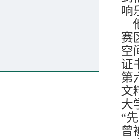
响
赛
空
证
第
文
大
“
曾