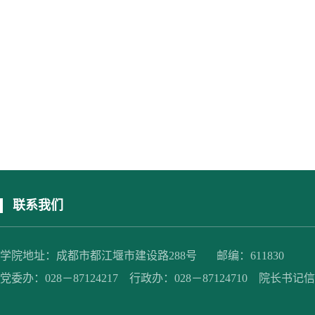
联系我们
学院地址：成都市都江堰市建设路288号 邮编：611830
党委办：028－87124217 行政办：028－87124710 院长书记信箱：jc