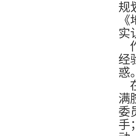
规
《
实
经
惑
满
委
手