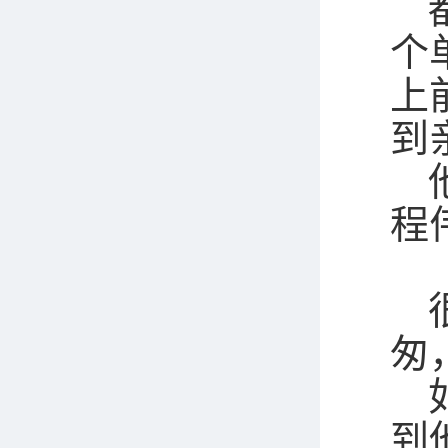
个
上
到
程
匆
到