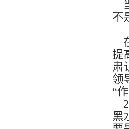
不
提
肃
领
“
黑
要