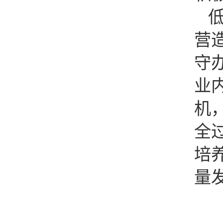
营
守
业
机
全
培
量