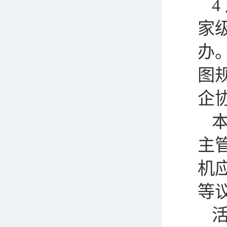
4
家
办
图
企
主
机
等