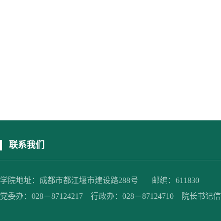
联系我们
学院地址：成都市都江堰市建设路288号 邮编：611830
党委办：028－87124217 行政办：028－87124710 院长书记信箱：jc