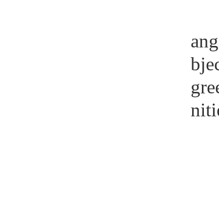
ang
bje
gre
nit