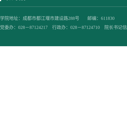
学院地址：成都市都江堰市建设路288号 邮编：611830
党委办：028－87124217 行政办：028－87124710 院长书记信箱：jc