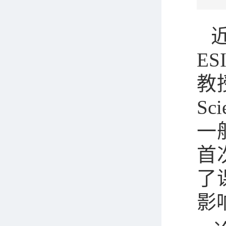
近
E
教授
Sc
一
首
了
影