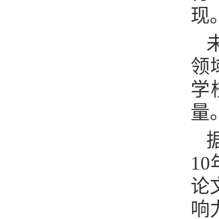
现
领
学
量
1
论
响