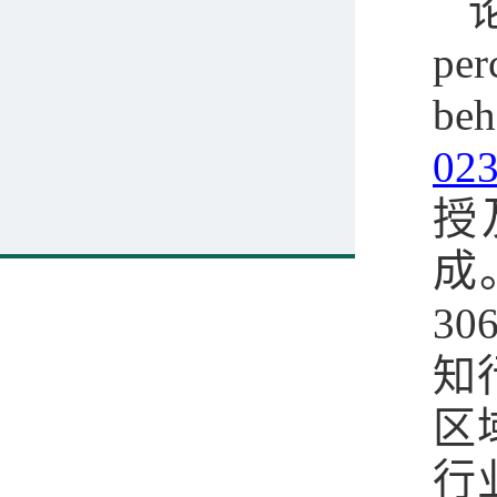
论
per
beh
023
授
成
3
知
区
行