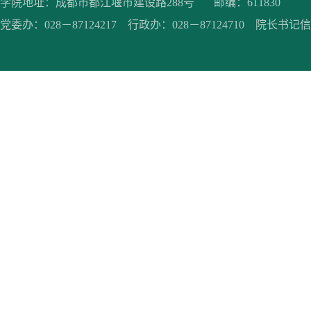
学院地址：成都市都江堰市建设路288号 邮编：611830
党委办：028－87124217 行政办：028－87124710 院长书记信箱：jc