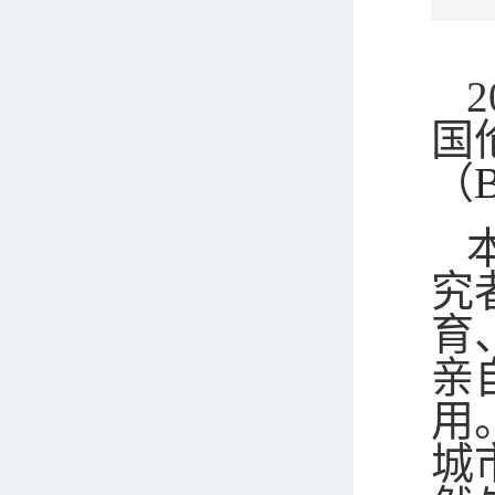
国
（
B
究
育
亲
用
城