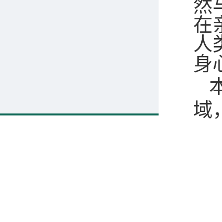
然
在
人
身
域