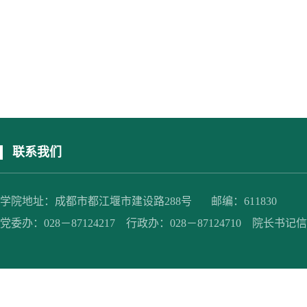
联系我们
学院地址：成都市都江堰市建设路288号 邮编：611830
党委办：028－87124217 行政办：028－87124710 院长书记信箱：jc