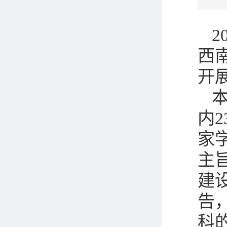
2
西
开
内
家
主
建
告
科