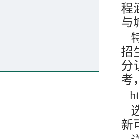
程
与
招
分
考
h
新