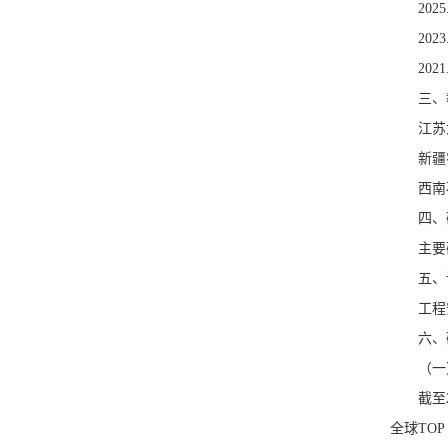
20
20
20
三、
江苏
新疆
西南
四、
主要
五、
工程
六、
（一
截至
全球TO