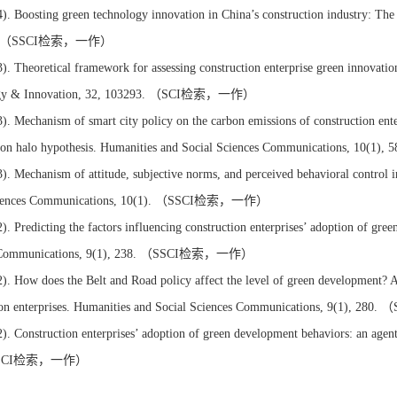
). Boosting green technology innovation in China’s construction industry: The
3. （SSCI检索，一作）
). Theoretical framework for assessing construction enterprise green innovati
ogy & Innovation, 32, 103293. （SCI检索，一作）
). Mechanism of smart city policy on the carbon emissions of construction en
ution halo hypothesis. Humanities and Social Sciences Communications, 
). Mechanism of attitude, subjective norms, and perceived behavioral control 
ciences Communications, 10(1). （SSCI检索，一作）
). Predicting the factors influencing construction enterprises’ adoption of gre
s Communications, 9(1), 238. （SSCI检索，一作）
). How does the Belt and Road policy affect the level of green development? A
tion enterprises. Humanities and Social Sciences Communications, 9(1),
). Construction enterprises’ adoption of green development behaviors: an age
（SSCI检索，一作）