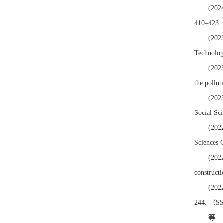
(2024
410–42
(2023
Technol
(2023
the poll
(2023
Social S
(2022
Science
(2022
construc
(2022
244. 
等