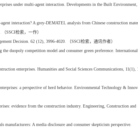
rprises under multi-agent interaction. Developments in the Built Environment,
ti-agent interaction? A grey-DEMATEL analysis from Chinese construction mater
659-4676. （SSCI检索，一作）
on. Management Decision. 62 (12), 3996-4020. （SSCI检索，通讯作者）
ng the duopoly competition model and consumer green preference. International
nstruction enterprises. Humanities and Social Sciences Communications, 11(1),
enterprises: a perspective of herd behavior. Environmental Technology & Innov
rises: evidence from the construction industry. Engineering, Construction and
ls manufacturers: A media disclosure and consumer skepticism perspective.