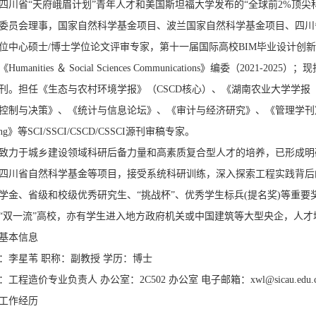
四川省“天府峨眉计划”青年人才和美国斯坦福大学发布的“全球前2%顶尖科学家榜单”(Wor
委员会理事，国家自然科学基金项目、波兰国家自然科学基金项目、四川
中心硕士/博士学位论文评审专家，第十一届国际高校BIM毕业设计创新大赛网络评审
《Humanities ＆ Social Sciences Communications》编委（2021-2
刊。担任《生态与农村环境学报》（CSCD核心）、《湖南农业大学学报（
与决策》、《统计与信息论坛》、《审计与经济研究》、《管理学刊》、《Business Strate
ering》等SCI/SSCI/CSCD/CSSCI源刊审稿专家。
致力于城乡建设领域科研后备力量和高素质复合型人才的培养，已形成明
四川省自然科学基金等项目，接受系统科研训练，深入探索工程实践背后
学金、省级和校级优秀研究生、“挑战杯”、优秀学生标兵(提名奖)等重
“双一流”高校，亦有学生进入地方政府机关或中国建筑等大型央企，人才
基本信息
：李星苇 职称：副教授 学历：博士
：工程造价专业负责人 办公室：2C502 办公室 电子邮箱：xwl@sicau.edu.c
工作经历