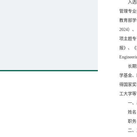
入选
管理专业
教育部学位
2024）、
项主题专
报》、《控制
Engine
长期
学基金、
得国家奖
工大学等
一、
姓名
职务
二、