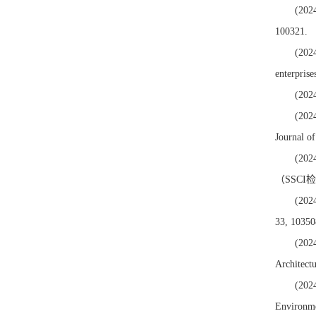
(2024
100321
(2024
enterpri
(202
(2024
Journal 
(2024
（SSC
(2024
33, 10
(2024
Archite
(2024
Environm