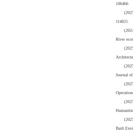
106466
(2025
11402
(2024
River ec
(2025
Archite
(2025
Journal 
(2025
Operatio
(2025
Humaniti
(2025
Built E