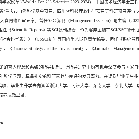
ld's Top 2% Scientists 2023-2024)，中国技术经济学会工
省/重庆市自然科学基金项目、四川省科技厅软科学项目等科研项目评审
专家。曾任SSCI源刊《Management Decision》副主编（2023
025）；现担任《Scientific Reports》等SCI源刊编委；作为客座主编在SCI/SSCI源
社会科学版）》（CSSCI扩）等国内学术期刊青年编委；担任《系统管
gy and the Environment》、《Journal of Management i
确的育人理念和系统的指导机制。所指导研究生均有机会深度参与国家自
的科学问题，具备扎实的科研素养与良好的发展潜力。在读及毕业学生多
要奖项。毕业生升学去向涵盖浙江大学、同济大学、东南大学、东北大学、
培养成效显著。
n