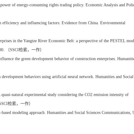
 power of energy-consuming rights trading policy. Economic Analysis and Poli
on efficiency and influencing factors: Evidence from China. Environmental
terprises in the Yangtze River Economic Belt: a perspective of the PESTEL mod
10(1), 580. （SSCI检索，一作）
influence the green development behavior of construction enterprises. Humaniti
en development behaviors using artificial neural network. Humanities and Social
 quasi-natural experimental study considering the CO2 emission intensity of
 280. （SSCI检索，一作）
nt-based modeling approach. Humanities and Social Sciences Communications, 9