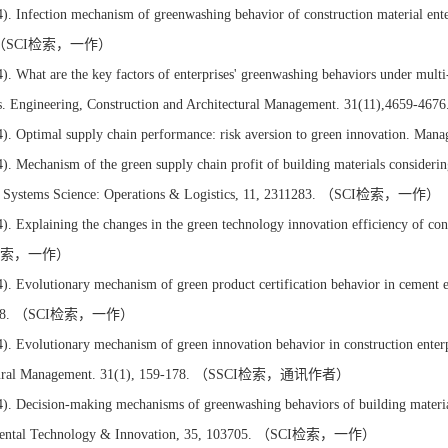
). Infection mechanism of greenwashing behavior of construction material ente
. （SCI检索，一作）
). What are the key factors of enterprises' greenwashing behaviors under mul
ses. Engineering, Construction and Architectural Management. 31(11),4
4). Optimal supply chain performance: risk aversion to green innovati
). Mechanism of the green supply chain profit of building materials consideri
of Systems Science: Operations & Logistics, 11, 2311283. （SCI检索，一作）
). Explaining the changes in the green technology innovation efficiency of co
I检索，一作）
). Evolutionary mechanism of green product certification behavior in cement 
3508. （SCI检索，一作）
). Evolutionary mechanism of green innovation behavior in construction enterp
ctural Management. 31(1), 159-178. （SSCI检索，通讯作者）
). Decision-making mechanisms of greenwashing behaviors of building materia
ental Technology & Innovation, 35, 103705. （SCI检索，一作）