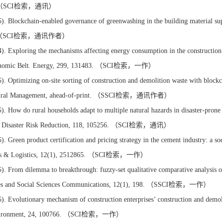
. （SCI检索，通讯）
). Blockchain-enabled governance of greenwashing in the building material sup
1. （SCI检索，通讯作者）
). Exploring the mechanisms affecting energy consumption in the construction
onomic Belt. Energy, 299, 131483. （SCI检索，一作）
). Optimizing on-site sorting of construction and demolition waste with block
ctural Management, ahead-of-print. （SSCI检索，通讯作者）
). How do rural households adapt to multiple natural hazards in disaster-prone
of Disaster Risk Reduction, 118, 105256. （SCI检索，通讯）
). Green product certification and pricing strategy in the cement industry: a s
ns & Logistics, 12(1), 2512865. （SCI检索，一作）
). From dilemma to breakthrough: fuzzy-set qualitative comparative analysis o
es and Social Sciences Communications, 12(1), 198. （SSCI检索，一作）
). Evolutionary mechanism of construction enterprises’ construction and demol
nvironment, 24, 100766. （SCI检索，一作）