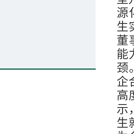
源
生
董
能
颈
企
高
示
生