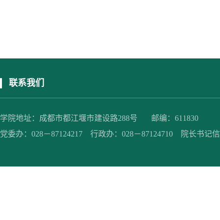
联系我们
学院地址：成都市都江堰市建设路288号 邮编：611830
党委办：028－87124217 行政办：028－87124710 院长书记信箱：jc