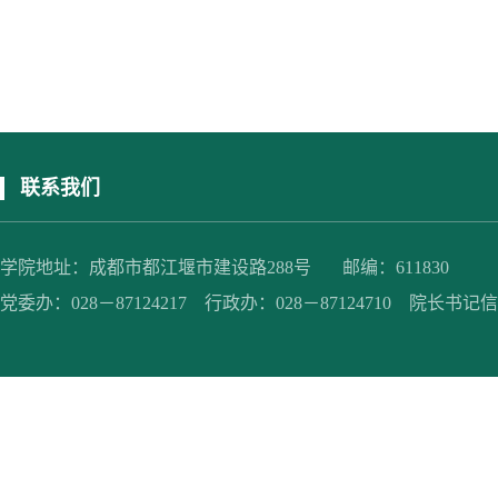
联系我们
学院地址：成都市都江堰市建设路288号 邮编：611830
党委办：028－87124217 行政办：028－87124710 院长书记信箱：jc