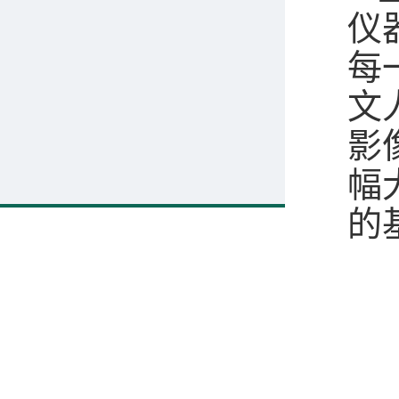
仪
每
文
影
幅
的