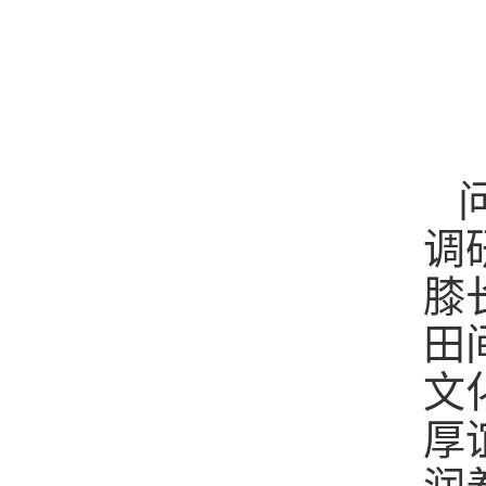
调
膝
田
文
厚