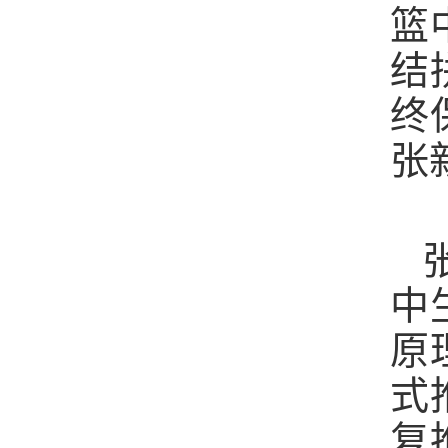
篮
结
终
张
中
原
式
复