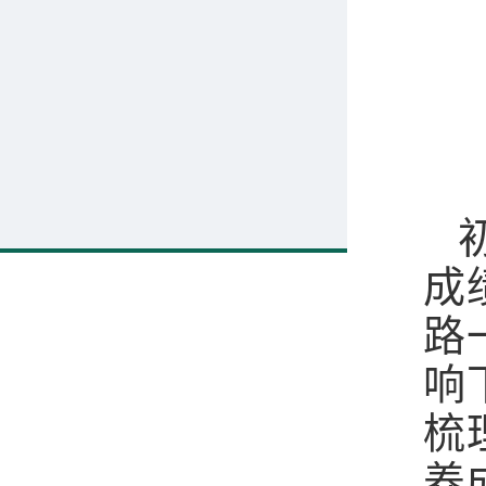
成
路
响
梳
养