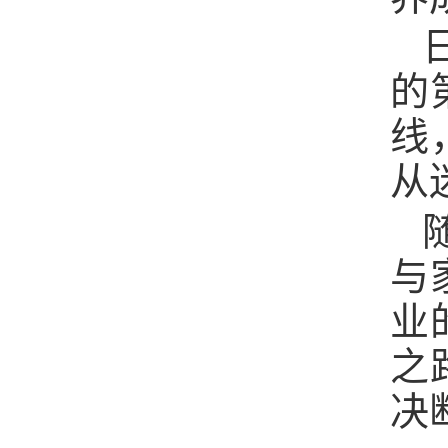
的
线
从
与
业
之
决