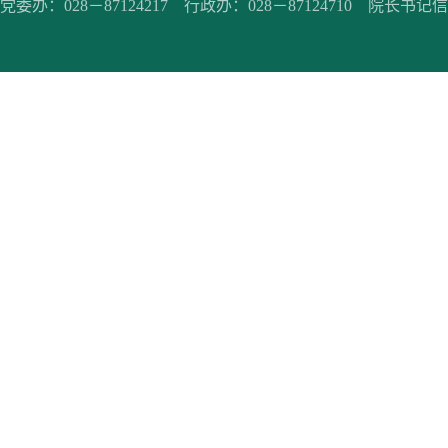
党委办：028－87124217 行政办：028－87124710 院长书记信箱：jc