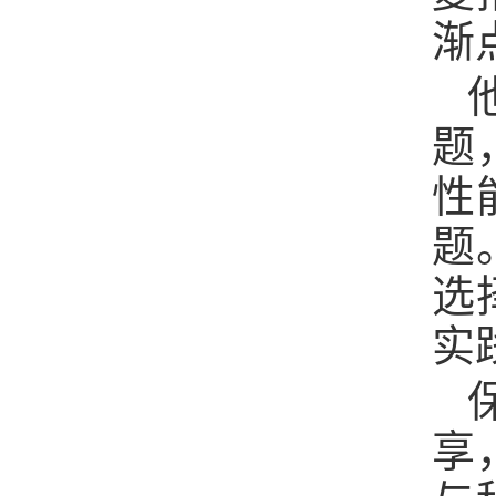
渐
题
性
题
选
实
享