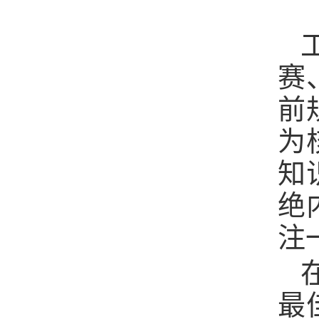
赛
前
为
知
绝
注
最