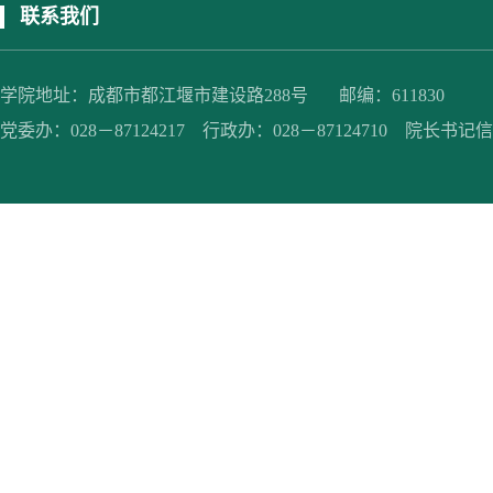
联系我们
学院地址：成都市都江堰市建设路288号 邮编：611830
党委办：028－87124217 行政办：028－87124710 院长书记信箱：jc