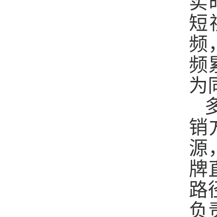
实
短
频
频
为
销
源
牌
路
负