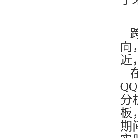
向
近
Q
分
板
期