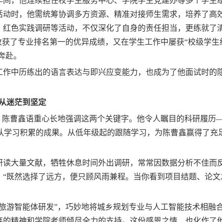
年间，他连续担任校学生服务中心、学院学生党建办等多个学生
活动时，他需统筹协调多方资源、精准对接师生需求，培养了高
、红色实践调研等活动，不仅深化了自身的责任担当，更练就了
收获了专业排名第一的优异成绩，又在学生工作中屡获“校级学生
奔赴。
工作中历练出的语言表达与即兴应变能力，也成为了他面试时的
从迷茫到坚定
，陈曹鑫语重心长地强调这两个关键字。他令人瞩目的科研履历
团队学习积累的成果。从低年级起的跟随学习，为陈曹鑫赢得了充
研读大量文献，牺牲休息时间外出调研，
常常
因数据分析不佳而
：
“
既然选择了远方，便只顾风雨兼程。当你看到项目结题、论文
村旅游智能体研发”，巧妙地将城乡规划专业与人工智能技术相融
弃的精神和学院老师倾尽全力的支持。这份感恩之情，也化作了