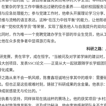
份从容不迫的底气，源自
陈曹鑫
充实而有序的大学生活。
本科四
，在繁杂的学生工作中锤炼出过硬的综合素养
——组织校园服务
调与应急处理能力；参与党建工作时，他牵头开展理论学习分享
思维与流畅的语言表达。这种“在压力中找平衡”的能力，让他既
作者”“党校优秀学员”等荣誉，实现了服务他人与自我提升的双向
此同时，作为唯一一个竞聘党建办学生干部的毕业生党员，他从
让他在众多竞争者中显得游刃有余。
科研之路：
科研竞赛，贵在早字，成在恒字。”当被问及对学弟学妹的建议时
级大创项目、发表SSCI论文——正是从大一起就跟随学长学姐
孵化成果。
研之路从来不会一帆风顺
，陈曹鑫
坦诚地分享其中的艰辛：需要
法
。
但也正是这些艰难时刻，铸就了科研成果的含金量。
他表示
种成就感是无与伦比的。
”
份执着与坚持，同样体现在挑战杯的赛场上。他的获奖项目
“乡
动乡村旅游焕发新生。谈及成功秘诀，他由衷地感谢团队永不言