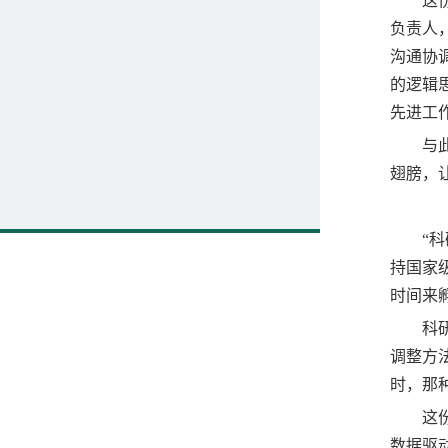
这
负责人
沟通协
的逻辑
先进工
与
翅膀，
“
持国家
时间来
科
调整方
时，那
这
数据驱