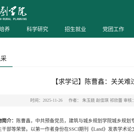
培养
科学研究
招生就业
党团工作
风采
【求学记】陈曹鑫：关关难
时间：2025-11-26
作者： 朱玉娆 赵佳琪 祁欣蕾 审核
物简介：
陈曹鑫，中共预备党员，建筑与城乡规划学院城乡规划
干部等荣誉。以第一作者身份在SSCI期刊《Land》发表学术论