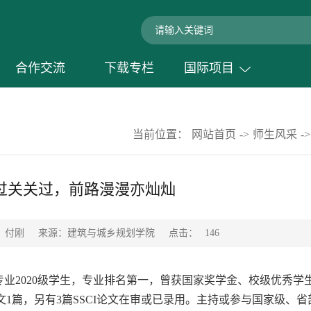
合作交流
下载专栏
国际项目
当前位置：
网站首页
->
师生风采
->
过关关过，前路漫漫亦灿灿
点击：
：付刚
来源：建筑与城乡规划学院
146
专业
2020级学生，专业排名第一，曾获国家奖学金、校级优秀学
文1篇，另有3篇SSCI论文在审或已录用。主持或参与国家级、省