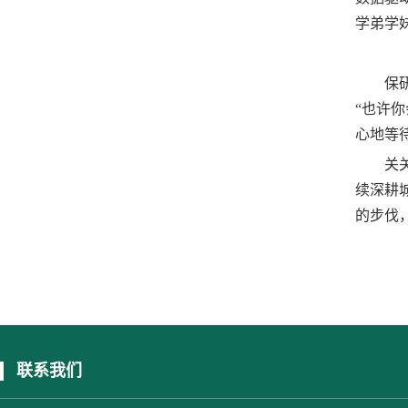
学弟学
保
“
也许你
心地等
关
续深耕
的步伐
联系我们