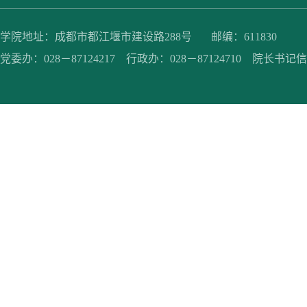
学院地址：成都市都江堰市建设路288号 邮编：611830
党委办：028－87124217 行政办：028－87124710 院长书记信箱：jc