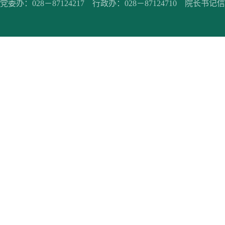
党委办：028－87124217 行政办：028－87124710 院长书记信箱：jc