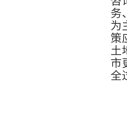
咨
务
为
策
土
市
全