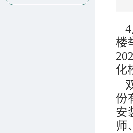
楼
2
化
份
安
师