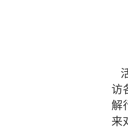
访
解
来