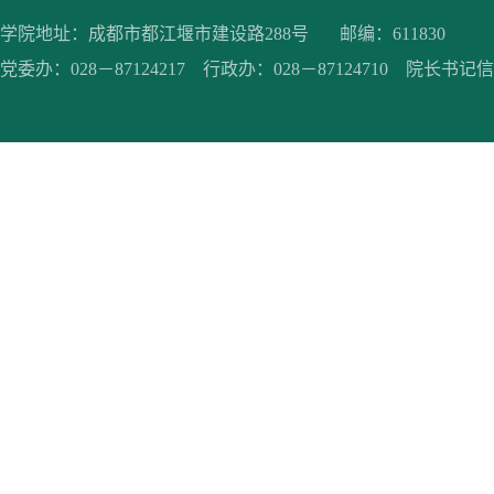
学院地址：成都市都江堰市建设路288号 邮编：611830
党委办：028－87124217 行政办：028－87124710 院长书记信箱：jc