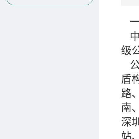
级
盾
路
南
深
站