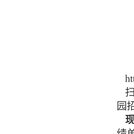
ht
园
绩