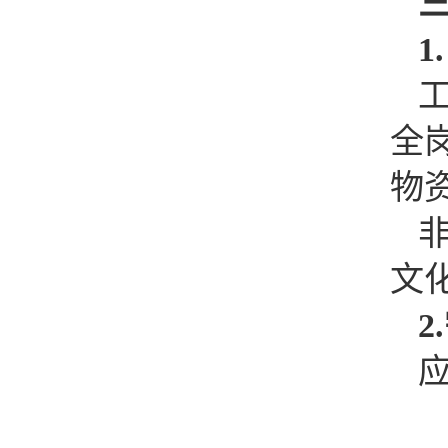
1
全
物
文
2.