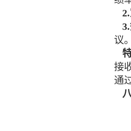
2.
3
.
议
接
通