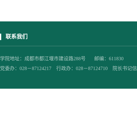
联系我们
学院地址：成都市都江堰市建设路288号 邮编：611830
党委办：028－87124217 行政办：028－87124710 院长书记信箱：jc