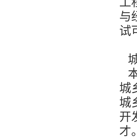
工
与
试
城
城
开
才