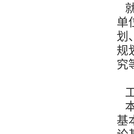
单
划
规
究
基