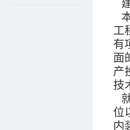
工
有
面
产
技
位
内