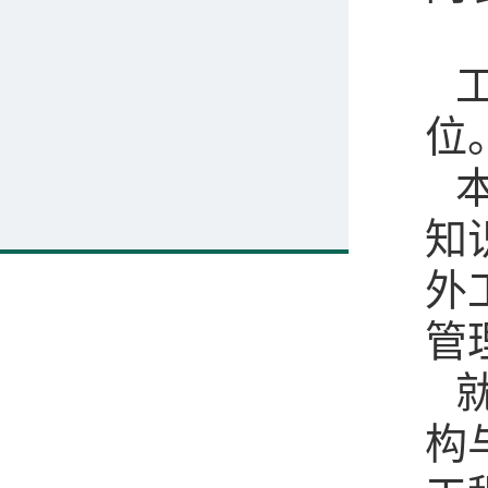
位
知
外
管
构