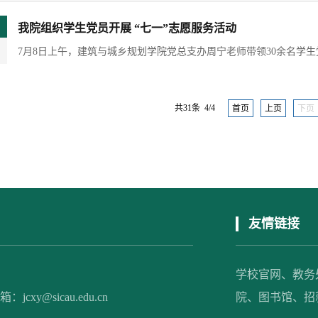
我院组织学生党员开展 “七一”志愿服务活动
共31条 4/4
首页
上页
下页
友情链接
学校官网、
教务
xy@sicau.edu.cn
院、
图书馆、
招