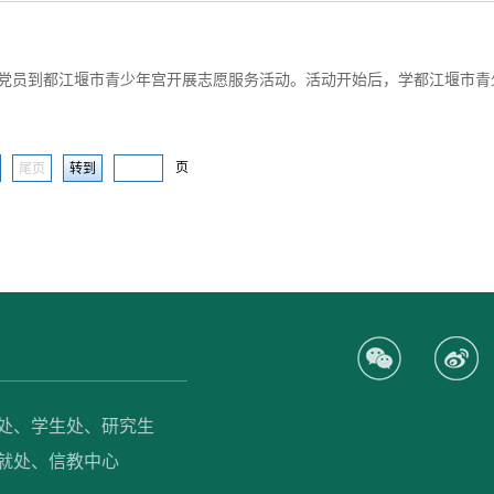
页
尾页
处、
学生处、
研究生
就处、
信教中心