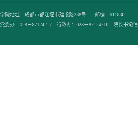
学院地址：成都市都江堰市建设路288号 邮编：611830
党委办：028－87124217 行政办：028－87124710 院长书记信箱：jc