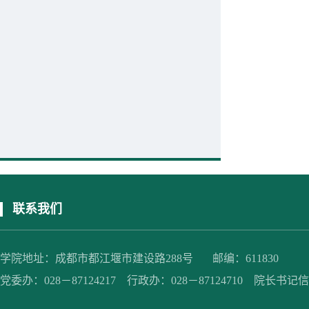
联系我们
学院地址：成都市都江堰市建设路288号 邮编：611830
党委办：028－87124217 行政办：028－87124710 院长书记信箱：jc